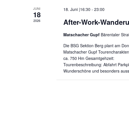
JUNI
18. Juni |16:30
-
23:00
18
After-Work-Wander
2026
Matschacher Gupf
Bärentaler Stra
Die BSG Sektion Berg plant am Don
Matschacher Gupf Tourenchara
ca. 750 Hm Gesamtgehzeit: c
Tourenbeschreibung: Abfahrt Parkpl
Wunderschöne und besonders aussi