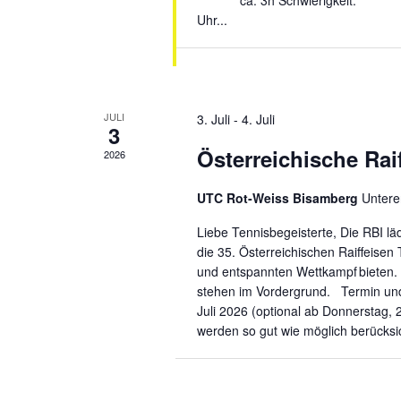
ca. 3h Schwierigkeit: leicht
Uhr...
JULI
3. Juli
-
4. Juli
3
Österreichische Rai
2026
UTC Rot‑Weiss Bisamberg
Untere
Liebe Tennisbegeisterte, Die RBI lä
die 35. Österreichischen Raiffeisen 
und entspannten Wettkampf bieten.
stehen im Vordergrund. Termin und
Juli 2026 (optional ab Donnerstag,
werden so gut wie möglich berücksich