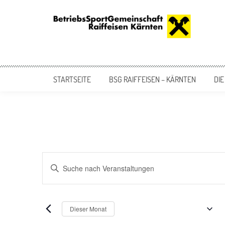
Skip
to
content
BSG Raiffeisen – Kärnten
BetriebsSportGemeinschaft der Raiffeisen Bankengruppe Kärnten
STARTSEITE
BSG RAIFFEISEN – KÄRNTEN
DIE
Veranstaltungen
Bitte
Schlüsselwort
Suche
eingeben.
und
Suche
August 2026
nach
Dieser Monat
Ansichten,
Veranstaltungen
Datum