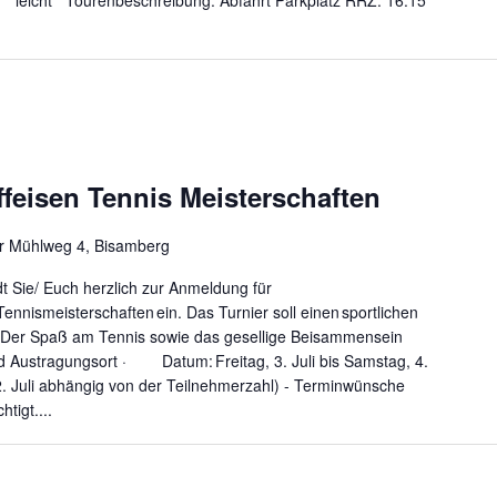
 Tourenbeschreibung: Abfahrt Parkplatz RRZ: 16:15
ffeisen Tennis Meisterschaften
r Mühlweg 4, Bisamberg
dt Sie/ Euch herzlich zur Anmeldung für
Tennismeisterschaften ein. Das Turnier soll einen sportlichen
 Der Spaß am Tennis sowie das gesellige Beisammensein
 Austragungsort · Datum: Freitag, 3. Juli bis Samstag, 4.
 2. Juli abhängig von der Teilnehmerzahl) - Terminwünsche
tigt....