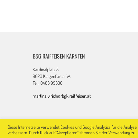
BSG RAIFFEISEN KÄRNTEN
Kardinalplatz 5
9020 Klagenfurt a. W.
Tel.: 0463 99300
martina.ulrich@rbgk.raiffeisen.at
Diese Internetseite verwendet Cookies und Google Analytics für die Analyse 
Powered by
WordPress
| Th
© 2026
BSG Raiffeisen - Kärnten
verbessern. Durch Klick auf "Akzeptieren" stimmen Sie der Verwendung zu.