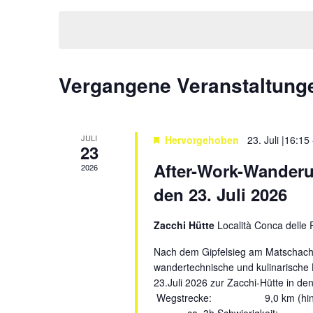
Schlüsselwort.
wählen.
Navigation
Kalender
Vergangene Veranstaltung
von
Veranstaltungen
JULI
Hervorgehoben
23. Juli |16:15
23
After-Work-Wanderu
2026
den 23. Juli 2026
Zacchi Hütte
Località Conca delle 
Nach dem Gipfelsieg am Matschache
wandertechnische und kulinarische
23.Juli 2026 zur Zacchi-Hütte in den
Wegstrecke: 9,0 km (hin und