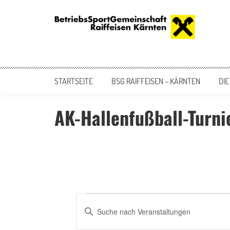
Skip
to
content
BSG Raiffeisen – Kärnten
BetriebsSportGemeinschaft der Raiffeisen Bankengruppe Kärnten
STARTSEITE
BSG RAIFFEISEN – KÄRNTEN
DIE
AK-Hallenfußball-Turni
Veranstaltungen
Veranstaltungen
Bitte
Suche
Schlüsselwort
eingeben.