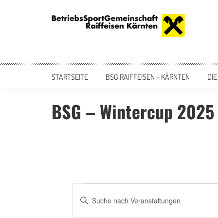
Skip
to
content
BSG Raiffeisen – Kärnten
BetriebsSportGemeinschaft der Raiffeisen Bankengruppe Kärnten
STARTSEITE
BSG RAIFFEISEN – KÄRNTEN
DIE
BSG – Wintercup 2025
Veranstaltungen
Veranstaltungen
Bitte
Suche
Schlüsselwort
eingeben.