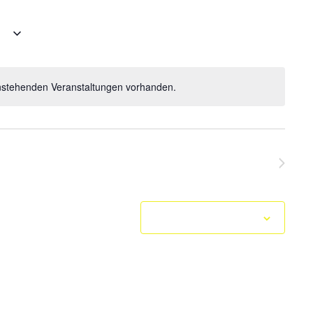
Navigation
e
anstehenden Veranstaltungen vorhanden.
Hinweis
Nächste
Veranstaltungen
Kalender abonnieren