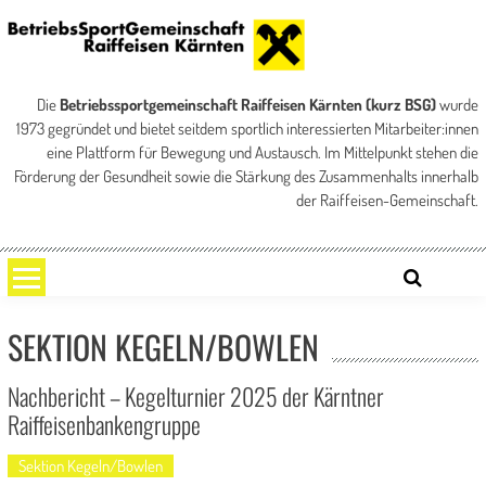
Skip
to
content
BSG Raiffeisen – Kärnten
BetriebsSportGemeinschaft der Raiffeisen Bankengruppe Kärnten
Die
Betriebssportgemeinschaft Raiffeisen Kärnten (kurz BSG)
wurde
1973 gegründet und bietet seitdem sportlich interessierten Mitarbeiter:innen
eine Plattform für Bewegung und Austausch. Im Mittelpunkt stehen die
Förderung der Gesundheit sowie die Stärkung des Zusammenhalts innerhalb
der Raiffeisen-Gemeinschaft.
SEKTION KEGELN/BOWLEN
Nachbericht – Kegelturnier 2025 der Kärntner
Raiffeisenbankengruppe
Sektion Kegeln/Bowlen